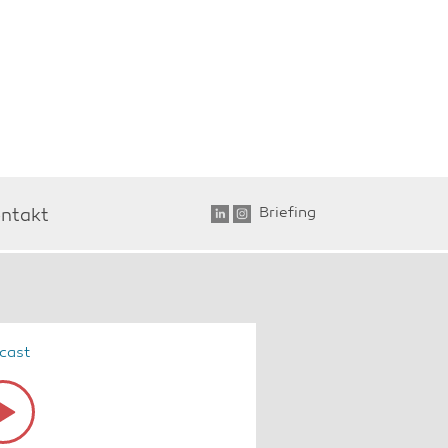
Briefing
ntakt
cast
io
yer