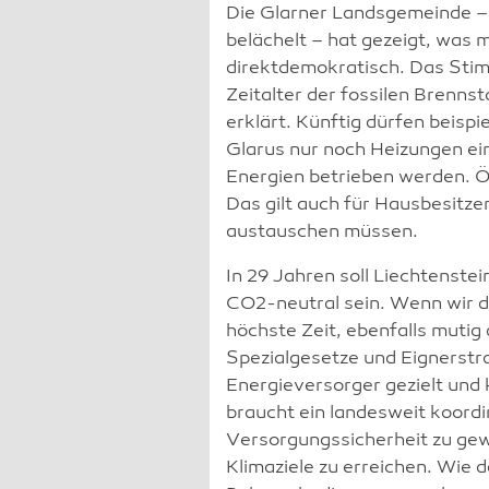
Die Glarner Landsgemeinde – 
belächelt – hat gezeigt, was m
direktdemokratisch. Das Sti
Zeitalter der fossilen Brenn
erklärt. Künftig dürfen beisp
Glarus nur noch Heizungen ei
Energien betrieben werden. Ö
Das gilt auch für Hausbesitzer
austauschen müssen.
In 29 Jahren soll Liechtenstei
CO2-neutral sein. Wenn wir di
höchste Zeit, ebenfalls mutig 
Spezialgesetze und Eignerstra
Energieversorger gezielt und
braucht ein landesweit koord
Versorgungssicherheit zu gewä
Klimaziele zu erreichen. Wie 