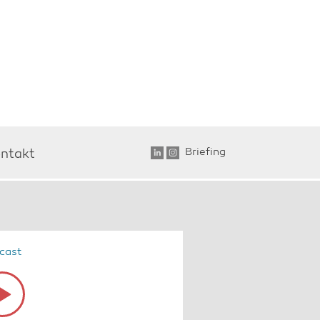
Briefing
ntakt
cast
io
yer