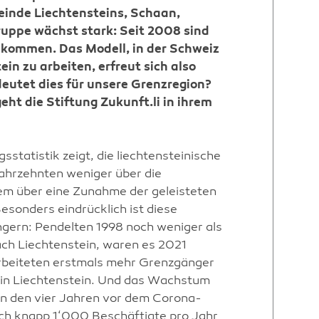
inde Liechtensteins, Schaan,
uppe wächst stark: Seit 2008 sind
kommen. Das Modell, in der Schweiz
in zu arbeiten, erfreut sich also
deutet dies für unsere Grenzregion?
ht die Stiftung Zukunft.li in ihrem
sstatistik zeigt, die liechtensteinische
 Jahrzehnten weniger über die
lem über eine Zunahme der geleisteten
sonders eindrücklich ist diese
gern: Pendelten 1998 noch weniger als
ch Liechtenstein, waren es 2021
rbeiteten erstmals mehr Grenzgänger
e in Liechtenstein. Und das Wachstum
n in den vier Jahren vor dem Corona-
ich knapp 1‘000 Beschäftigte pro Jahr