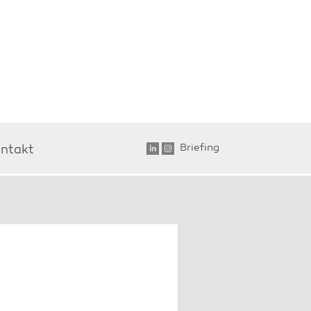
Briefing
ntakt