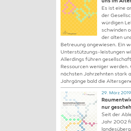
uns im Alte
Es ist eine
der Gesellsc
würdigen Le
schwinden od
der alten un
Betreuung angewiesen. Ein we
Unterstützungs-leistungen wir
Allerdings führen gesellschaf
Ressourcen weniger werden. Gl
nächsten Jahrzehnten stark a
Jahrgänge bald die Altersgen
29. März 2019
Raumentwick
nur gescheh
Seit der Ab
Jahr 2002 fi
landesüberg