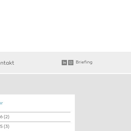
Briefing
ntakt
er
6
(2)
5
(3)