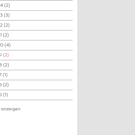
24
(2)
3
(3)
2
(2)
1
(2)
20
(4)
9
(2)
8
(2)
7
(1)
6
(2)
5
(1)
e anzeigen