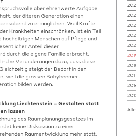
r?
20
 anspruchsvolle aber ehrenwerte Aufgabe
202
haft, der älteren Generation einen
bensabend zu ermöglichen. Weil Kräfte
202
er Krankheiten einschränken, ist ein Teil
202
d hochaltrigen Menschen auf Pflege und
20
sentlicher Anteil dieser
d durch die eigene Familie erbracht.
201
tli-che Veränderungen dazu, dass diese
201
eichzeitig steigt der Bedarf in den
201
n, weil die grossen Babyboomer-
eration bilden werden.
201
201
lung Liechtenstein – Gestalten statt
All
en lassen
lehnung des Raumplanungsgesetzes im
ndet keine Diskussion zu einer
reifenden Raumentwicklung mehr statt.